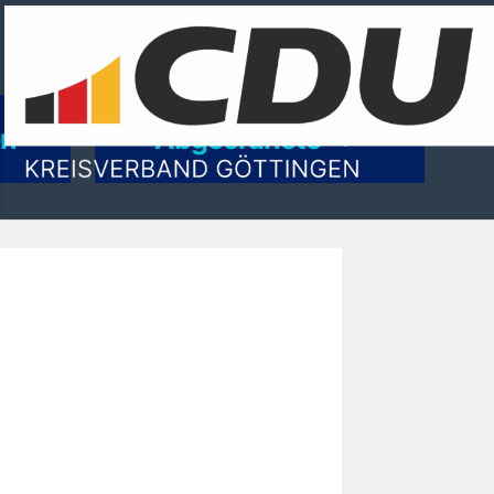
on
Abgeordnete