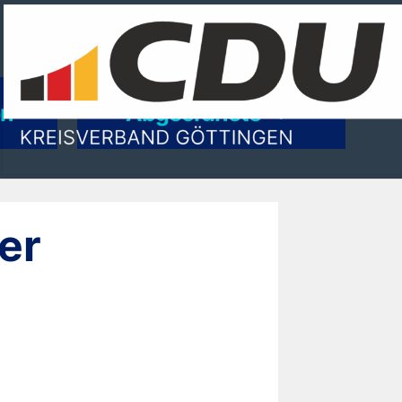
on
Abgeordnete
er