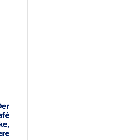
er
fé
ke,
ere