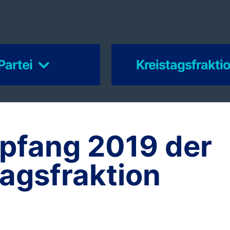
Partei
Kreistagsfrakti
fang 2019 der
agsfraktion