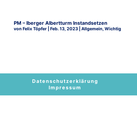
PM – Iberger Albertturm Instandsetzen
von
Felix Töpfer
|
Feb. 13, 2023
|
Allgemein
,
Wichtig
Der Iberger Albertturm ist eine bedeutsame touristische
Attraktion des Landkreises Göttingen, in der seit 1886 die
bewirtschaftete Wanderbaude mit Aussichtsturm auf dem
Iberg zwischen Bad Grund und Wildemann steht und heute
durch den Harzklub-Zweigverein Bad Grund...
Datenschutzerklärung
Impressum