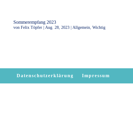
Sommerempfang 2023
von
Felix Töpfer
|
Aug. 28, 2023
|
Allgemein
,
Wichtig
Sommerempfang 2023☀️ Mit dem Thema “Ehrenamt in unserer
Gesellschaft – Die Rolle von Feuerwehr und THW” durften wir bei bestem
Wetter im Wellenreiter am Seeburger See zahlreiche Gäste begrüßen. Als
Hauptredner hat uns der Landesvorsitzende Sebastian...
Datenschutzerklärung
Impressum